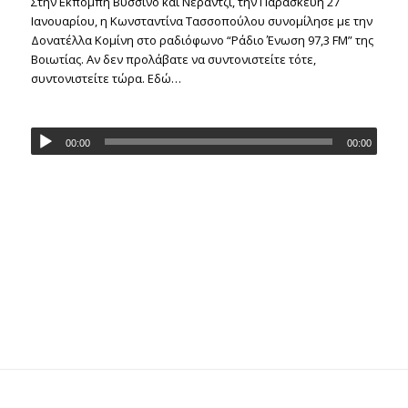
Στην Εκπομπή Βύσσινο και Νεράντζι, την Παρασκευή 27
Ιανουαρίου, η Κωνσταντίνα Τασσοπούλου συνομίλησε με την
Δονατέλλα Κομίνη στο ραδιόφωνο “Ράδιο Ένωση 97,3 FM” της
Βοιωτίας. Αν δεν προλάβατε να συντονιστείτε τότε,
συντονιστείτε τώρα. Εδώ…
00:00
00:00