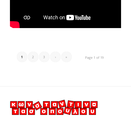
1
2
3
›
»
Page 1 of 19