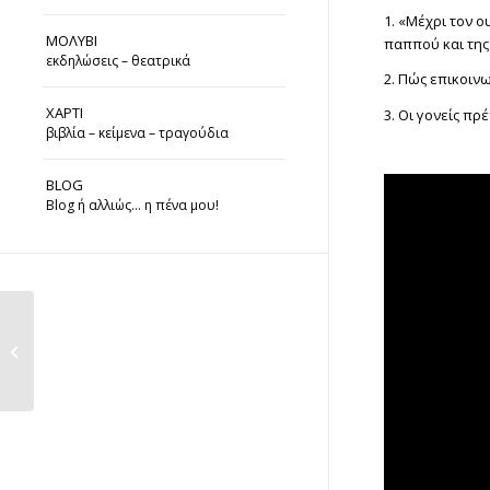
1. «Μέχρι τον 
ΜΟΛΥΒΙ
παππού και της
εκδηλώσεις – θεατρικά
2. Πώς επικοιν
ΧΑΡΤΙ
3. Οι γονείς πρ
βιβλία – κείμενα – τραγούδια
BLOG
Blog ή αλλιώς… η πένα μου!
Συνομιλία με την
κλινική
νευροψυχολόγο
Φαίη...