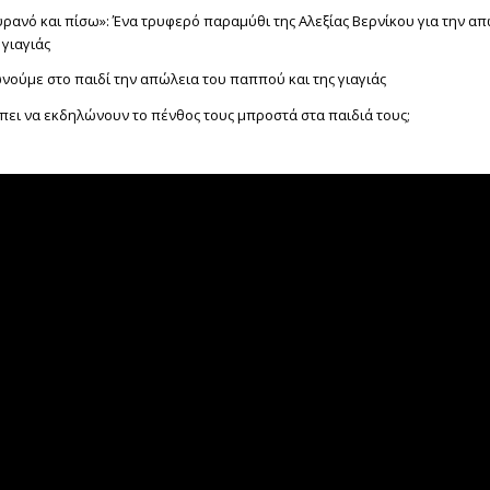
ουρανό και πίσω»: Ένα τρυφερό παραμύθι της Αλεξίας Βερνίκου για την α
 γιαγιάς
ωνούμε στο παιδί την απώλεια του παππού και της γιαγιάς
έπει να εκδηλώνουν το πένθος τους μπροστά στα παιδιά τους;