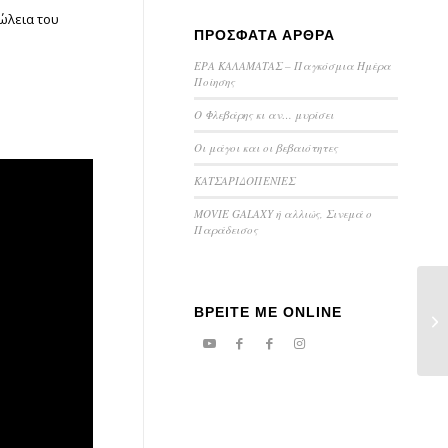
πώλεια του
ΠΡΟΣΦΑΤΑ ΑΡΘΡΑ
ΕΡΑ ΚΑΛΑΜΑΤΑΣ – Παγκόσμια Ημέρα
Ποίησης
Ο Φλεβάρης κι αν… μυρίσει
Οι μάγοι και οι βεβαιότητες
ΚΑΤΣΑΡΙΔΟΠΕΝΙΕΣ
MOVIE GALAXY ή αλλιώς, Σινεμά ο
Παράδεισος
ΒΡΕΙΤΕ ΜΕ ONLINE