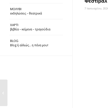
Φεστιβάλ
ΜΟΛΥΒΙ
7 Ιανουαρίου, 202
εκδηλώσεις – θεατρικά
ΧΑΡΤΙ
βιβλία – κείμενα – τραγούδια
BLOG
Blog ή αλλιώς… η πένα μου!
Οι συγγραφείς έχουν
το λόγο #9