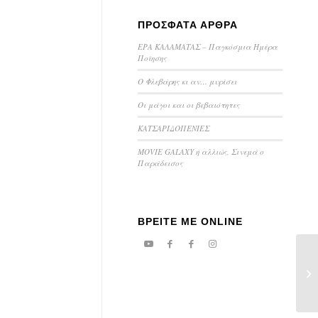
ΠΡΟΣΦΑΤΑ ΑΡΘΡΑ
ΕΡΑ ΚΑΛΑΜΑΤΑΣ – Παγκόσμια Ημέρα
Ποίησης
Ο Φλεβάρης κι αν… μυρίσει
Οι μάγοι και οι βεβαιότητες
ΚΑΤΣΑΡΙΔΟΠΕΝΙΕΣ
MOVIE GALAXY ή αλλιώς, Σινεμά ο
Παράδεισος
ΒΡΕΙΤΕ ΜΕ ONLINE