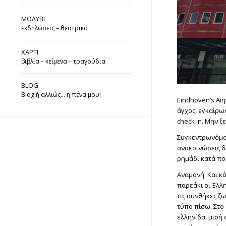
ΜΟΛΥΒΙ
εκδηλώσεις – θεατρικά
ΧΑΡΤΙ
βιβλία – κείμενα – τραγούδια
BLOG
Blog ή αλλιώς… η πένα μου!
Eindhoven’s Air
άγχος, εγκαίρως
check in. Μην 
Συγκεντρωνόμασ
ανακοινώσεις δι
ρημάδι κατά που
Αναμονή. Και κά
παρεάκι οι Έλλη
τις συνθήκες ζ
τύπο πίσω. Στο 
ελληνίδα, μισή 