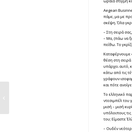
ωραία στιγμή κά
Aegean Businne
πάμε, μα με προ
σκέψη. Όλα γκρ
– Στη σειρά σας
– Μα, (πάω να ξ
πείθω. Το γκρίζο
Καταφέρνουμε c
θέση στη σειρά 
υπάρχει αυτό, κ
κάτω από τις τέ
γράφουν ισοφαρ
και πότε ανοίγε
Η συγγραφέας
Το ελληνικό παρ
Κωνσταντίνα
ντεσιμπέλ του γ
Τασσοπούλου είδε...
μισή – μισή κυρ
υπόλοιπους τις 
του; Είμαστε Έλ
– Ουδέν νεότερ