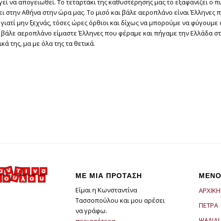
εί να απογειωθεί. Το τεταρτάκι της καθυστέρησης μας το εξαφανίζει ο π
ι στην Αθήνα στην ώρα μας. Το μισό και βάλε αεροπλάνο είναι Έλληνες π
 γιατί μην ξεχνάς, τόσες ώρες όρθιοι και δίχως να μπορούμε να φύγουμε
αι βάλε αεροπλάνο είμαστε Έλληνες που φέραμε και πήγαμε την Ελλάδα σ
κά της, μα με όλα της τα θετικά.
ΜΕ ΜΙΑ ΠΡΟΤΑΣΗ
ΜΕΝΟ
Είμαι η Κωνσταντίνα
ΑΡΧΙΚΗ
Τασσοπούλου και μου αρέσει
ΠΕΤΡΑ
να γράφω.
ΨΑΛΙΔΙ
περισσότερα