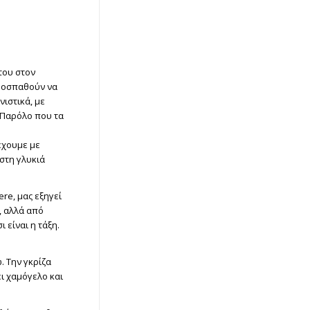
 του στον
 προσπαθούν να
ιστικά, με
 Παρόλο που τα
ρέχουμε με
 στη γλυκιά
re, μας εξηγεί
, αλλά από
ι είναι η τάξη.
. Την γκρίζα
ι χαμόγελο και