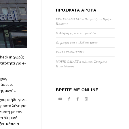
ΠΡΟΣΦΑΤΑ ΑΡΘΡΑ
ΕΡΑ ΚΑΛΑΜΑΤΑΣ – Παγκόσμια Ημέρα
Ποίησης
Ο Φλεβάρης κι αν… μυρίσει
Οι μάγοι και οι βεβαιότητες
ΚΑΤΣΑΡΙΔΟΠΕΝΙΕΣ
check in χωρίς
MOVIE GALAXY ή αλλιώς, Σινεμά ο
νατότητα για e-
Παράδεισος
ίχως
ράφει το
ΒΡΕΙΤΕ ΜΕ ONLINE
ης αυγής.
Έχουμε ήδη γίνει
προστά λένε για
νωστή με τον
α 80, μισή
ξει. Κάποια