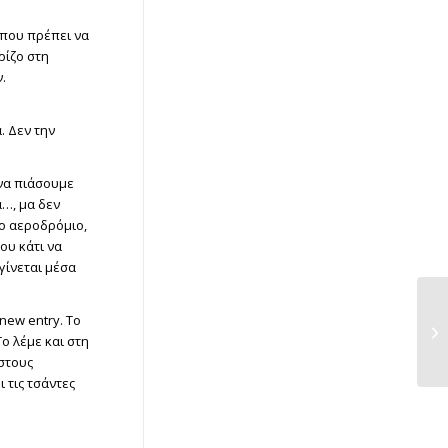
 που πρέπει να
ρίζο στη
.
. Δεν την
 να πιάσουμε
α…, μα δεν
το αεροδρόμιο,
που κάτι να
γίνεται μέσα
new entry. Τo
Το λέμε και στη
 στους
 τις τσάντες