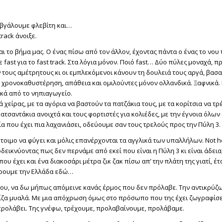
βγάλουμε φλεβίτη και…
track άνοιξε.
αι το βήμα μας. Ο ένας πίσω από τον άλλον, έχοντας πάντα ο ένας το νου
 fast για το fast track. Στα λόγια μόνον. Ποιό fast… Δύο πύλες μοναχά,
τους αμέτρητους κι οι εμπλεκόμενοι κάνουν τη δουλειά τους αργά, βασαν
 χρονοκαθυστέρηση, απάθεια και ομιλούντες μόνον oλλανδικά. Ξαφνικά.
ικά από το νηπιαγωγείο.
ά χείρας, με τα αγόρια να βαστούν τα πατζάκια τους, με τα κορίτσια να τ
ατσαντάκια ανοιχτά και τους φορτιστές για κολιέδες, με την έγνοια όλων
ία που έχει πια λαχανιάσει, οδεύουμε σαν τους τρελούς προς την Πύλη 3.
τοιμο να φύγει και μόλις επανέρχονται τα αγγλικά των υπαλλήλων. Not he
δεικνύοντας πως δεν περνάμε από εκεί που είναι η Πύλη 3 κι είναι άδεια
ου έχει και ένα διακοσάρι μέτρα ζικ ζακ πίσω απ’ την πλάτη της γιατί, έτσ
έρουμε την Ελλάδα εδώ…
ου, να δω μήπως απόμεινε κανάς έρμος που δεν πρόλαβε. Την αντικρύζω
ρίζα μυαλά. Με μια απόχρωση όμως στο πρόσωπο που της έχει ζωγραφίσε
προλάβει. Της γνέφω, τρέχουμε, προλαβαίνουμε, προλάβαμε.