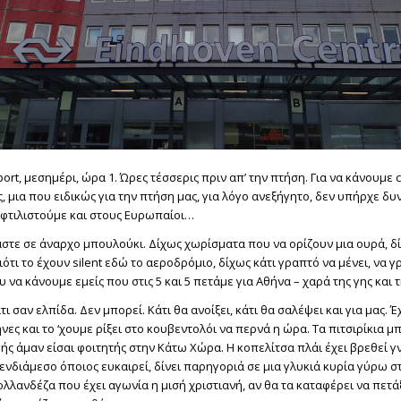
port, μεσημέρι, ώρα 1. Ώρες τέσσερις πριν απ’ την πτήση. Για να κάνουμε 
, μια που ειδικώς για την πτήση μας, για λόγο ανεξήγητο, δεν υπήρχε δυ
ξεφτιλιστούμε και στους Ευρωπαίοι…
τε σε άναρχο μπουλούκι. Δίχως χωρίσματα που να ορίζουν μια ουρά, δ
ότι το έχουν silent εδώ το αεροδρόμιο, δίχως κάτι γραπτό να μένει, να γ
 να κάνουμε εμείς που στις 5 και 5 πετάμε για Αθήνα – χαρά της γης και τ
τι σαν ελπίδα. Δεν μπορεί. Κάτι θα ανοίξει, κάτι θα σαλέψει και για μας. 
νες και το ‘χουμε ρίξει στο κουβεντολόι να περνά η ώρα. Τα πιτσιρίκια μ
ωής άμαν είσαι φοιτητής στην Κάτω Χώρα. Η κοπελίτσα πλάι έχει βρεθεί γ
ενδιάμεσο όποιος ευκαιρεί, δίνει παρηγοριά σε μια γλυκιά κυρία γύρω στ
ολλανδέζα που έχει αγωνία η μισή χριστιανή, αν θα τα καταφέρει να πετά