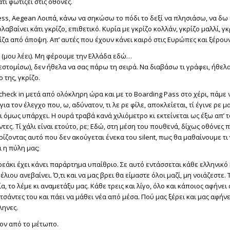
τι φωτίζει στις οθόνες.
ss, Aegean Λοιπά, κάνω να σηκώσω το πόδι το δεξί να πλησιάσω, να δω
λαβαίνει κάτι γκρίζο, επιθετικό. Κυρία με γκρίζο κολλάν, γκρίζο μαλλί, γκ
ίζα από άποψη. Απ’ αυτές που έχουν κάνει καιρό στις Ευρώπες και ξέρουν
, (μου λέει). Μη φέρουμε την Ελλάδα εδώ…
εστομίσω), δεν ήθελα να σας πάρω τη σειρά. Να διαβάσω τι γράφει, ήθελα
 της, γκρίζο.
heck in μετά από ολόκληρη ώρα και με το Boarding Pass στο χέρι, πάμε
για τον έλεγχο που, ω, αδύνατον, τι λε ρε φίλε, αποκλείεται, τί έγινε ρε μ
ι όμως υπάρχει. Η ουρά τραβά κανά χιλιόμετρο κι εκτείνεται ως έξω απ’ 
ντες. Τί χάλι είναι ετούτο, ρε; Εδώ, στη μέση του πουθενά, δίχως οθόνες 
ίζοντας αυτό που δεν ακούγεται ένεκα του silent, πως θα μαθαίνουμε τι 
ι η πύλη μας;
εάκι έχει κάνει παράρτημα υπαίθριο. Σε αυτό εντάσσεται κάθε ελληνικό 
έλιου ανεβαίνει. Ό,τι και να μας βρει θα είμαστε όλοι μαζί, μη νοιάζεστε. 
ία, το λέμε κι αναμετάξυ μας. Κάθε τρεις και λίγο, όλο και κάποιος αφήνει
τσάντες του και πάει να μάθει νέα από μέσα. Πού μας ξέρει και μας αφήνει
ληνες.
ον από το μέτωπο.