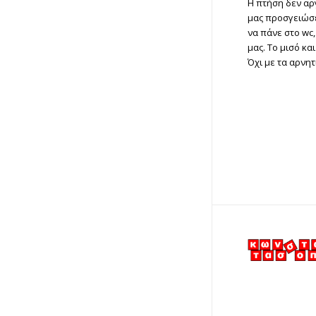
Η πτήση δεν αργ
μας προσγειώσε
να πάνε στο wc,
μας. Το μισό κ
Όχι με τα αρνητι