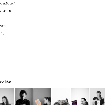
νοεκδοτική
63-410-0
2021
χής
so like