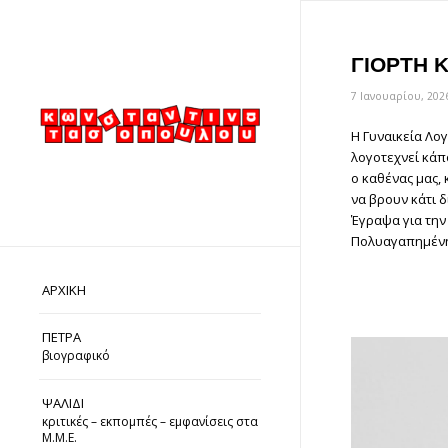
ΓΙΟΡΤΗ 
7 Ιανουαρίου, 202
Η Γυναικεία Λο
λογοτεχνεί κάπ
ο καθένας μας, 
να βρουν κάτι δ
Έγραψα για την
Πολυαγαπημένη
ΑΡΧΙΚΗ
ΠΕΤΡΑ
βιογραφικό
ΨΑΛΙΔΙ
κριτικές – εκπομπές – εμφανίσεις στα
Μ.Μ.Ε.