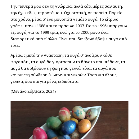
Την πεθερά μου δεν τη γνώρισα, αλλά κάτι μέρες σαν αυτή,
την έχω εδώ, μπροστά μου. Όχι στατική, σε πορεία. Πορεία
στο χρόνο, μέσα σ’ ένα μονοπάτι γεμάτο αυγά. Το κίτρινο
γράφει πάνω 1988 και το πράσινο 1997. Για το 1996 υπάρχουν
έξι αυγά, για το 1999 τρία, ενώ για το 2000 μόνο ένα,
διαφορετικό από τ’ άλλα. Είναι που δεν ξανά έβαψε αυγά από
τότε.
Αμέσως μετά την Ανάσταση, τα αυγά θ’ ανοίξουν κάθε
φαγοπότι, τα αυγά θα γιορτάσουν το θάνατο που πέθανε, τα
αυγά θα δοξάσουν τη ζωή που γεννά. Είναι τα αυγά που
κάνουν τη σύνδεση ζώντων και νεκρών. Τόσο για όλους,
γενικά, όσο και για μένα, ειδικότατα.
(Μεγάλο Σάββατο, 2021)