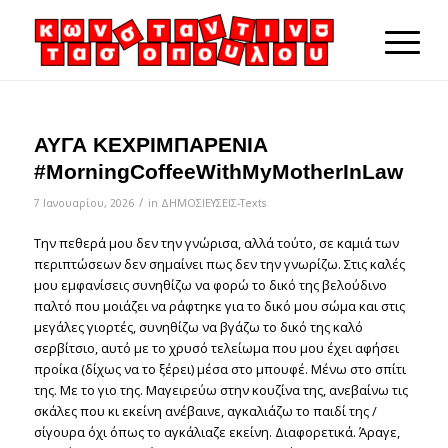
ΑΥΓΑ ΚΕΧΡΙΜΠΑΡΕΝΙΑ
#MorningCoffeeWithMyMotherInLaw
/
7 Ιανουαρίου, 2026
in
ΔΗΜΟΣΙΕΥΣΕΙΣ-Texts
Την πεθερά μου δεν την γνώρισα, αλλά τούτο, σε καμιά των
περιπτώσεων δεν σημαίνει πως δεν την γνωρίζω. Στις καλές
μου εμφανίσεις συνηθίζω να φορώ το δικό της βελούδινο
παλτό που μοιάζει να ράφτηκε για το δικό μου σώμα και στις
μεγάλες γιορτές, συνηθίζω να βγάζω το δικό της καλό
σερβίτσιο, αυτό με το χρυσό τελείωμα που μου έχει αφήσει
προίκα (δίχως να το ξέρει) μέσα στο μπουφέ. Μένω στο σπίτι
της. Με το γιο της. Μαγειρεύω στην κουζίνα της, ανεβαίνω τις
σκάλες που κι εκείνη ανέβαινε, αγκαλιάζω το παιδί της /
σίγουρα όχι όπως το αγκάλιαζε εκείνη. Διαφορετικά. Άραγε,