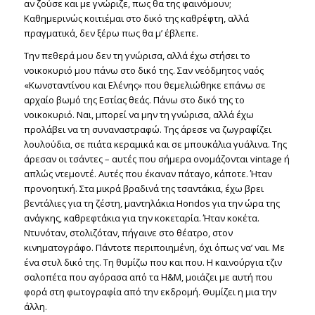
αν ζούσε και με γνώριζε, πως θα της φαινόμουν;
Καθημερινώς κοιτιέμαι στο δικό της καθρέφτη, αλλά
πραγματικά, δεν ξέρω πως θα μ’ έβλεπε.
Την πεθερά μου δεν τη γνώρισα, αλλά έχω στήσει το
νοικοκυριό μου πάνω στο δικό της. Σαν νεόδμητος ναός
«Κωνσταντίνου και Ελένης» που θεμελιώθηκε επάνω σε
αρχαίο βωμό της Εστίας θεάς. Πάνω στο δικό της το
νοικοκυριό. Ναι, μπορεί να μην τη γνώρισα, αλλά έχω
προλάβει να τη συναναστραφώ. Της άρεσε να ζωγραφίζει
λουλούδια, σε πιάτα κεραμικά και σε μπουκάλια γυάλινα. Της
άρεσαν οι τσάντες – αυτές που σήμερα ονομάζονται vintage ή
απλώς ντεμοντέ. Αυτές που έκαναν πάταγο, κάποτε. Ήταν
προνοητική. Στα μικρά βραδινά της τσαντάκια, έχω βρει
βεντάλιες για τη ζέστη, μαντηλάκια Hondos για την ώρα της
ανάγκης, καθρεφτάκια για την κοκεταρία. Ήταν κοκέτα.
Ντυνόταν, στολιζόταν, πήγαινε στο θέατρο, στον
κινηματογράφο. Πάντοτε περιποιημένη, όχι όπως να’ ναι. Με
ένα στυλ δικό της. Τη θυμίζω που και που. Η καινούργια τζιν
σαλοπέτα που αγόρασα από τα H&M, μοιάζει με αυτή που
φορά στη φωτογραφία από την εκδρομή. Θυμίζει η μια την
άλλη.