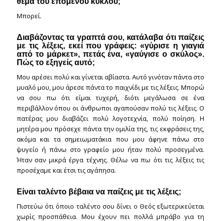
θέμα του επόμενου κύκλου;
Μπορεί.
Διαβάζοντας τα γραπτά σου, κατάλαβα ότι παίζεις
με τις λέξεις, εκεί που γράφεις: «γύρισε η γιαγιά
από το μάρκετ», πετάς ένα, «γαύγισε ο σκύλος».
Πώς το εξηγείς αυτό;
Μου αρέσει πολύ και γίνεται αβίαστα. Αυτό γινόταν πάντα στο
μυαλό μου, μου άρεσε πάντα το παιχνίδι με τις λέξεις. Μπορώ
να σου πω ότι είμαι τυχερή, διότι μεγάλωσα σε ένα
περιβάλλον όπου οι άνθρωποι αγαπούσαν πολύ τις λέξεις. Ο
πατέρας μου διαβάζει πολύ λογοτεχνία, πολύ ποίηση. Η
μητέρα μου πρόσεχε πάντα την ομιλία της, τις εκφράσεις της,
ακόμα και τα σημειωματάκια που μου άφηνε πάνω στο
ψυγείο ή πάνω στο γραφείο μου ήταν πολύ προσεγμένα.
Ήταν σαν μικρά έργα τέχνης. Θέλω να πω ότι τις λέξεις τις
προσέχαμε και έτσι τις αγάπησα.
Είναι ταλέντο βέβαια να παίζεις με τις λέξεις;
Πιστεύω ότι όποιο ταλέντο σου δίνει ο Θεός εξωτερικεύεται
χωρίς προσπάθεια. Μου έχουν πει πολλά μπράβο για τη