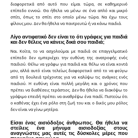
διαφορετικά από αυτό που είμαι τώρα, σε καθημερινό
επίπεδο εννοώ. Θα ήθελα να μένω σε ένα απλό και μικρό
σπίτι, όπως το σπίτι στο οποίο μένω τώρα. Να έχω τους
φίλους μου. Δεν θα ήθελα να παντρευτώ ή να κάνω παιδιά.
Λίγο αντιφατικό δεν είναι το ότι γράφεις για παιδιά
και δεν θέλεις να κάνεις δικά σου παιδιά;
Ναι. Κοίτα, το να ασχολούμαι με παιδιά σε επαγγελματικό
επίπεδο δεν εμπεριέχει την ευθύνη της ανατροφής ενός
παιδιού. Θέλω να γράφω για παιδιά και θέλω να είναι κοντά
μου, αλλά αυτό είναι τελείως διαφορετικό από το να φεύγω
από τη δουλειά τρέχοντας για να καλύψω τις ανάγκες ενός
παιδιού. Η ευθύνη είναι πολλή μεγάλη και ο χρόνος που
πρέπει να διαθέσεις τεράστιος. Δεν θα ήθελα να διακόψω το
γράψιμο επειδή πρέπει να αναθρέψω ένα παιδί. Πιστεύω ότι
ο καθένας έχει ένα ρόλο στη ζωή του και ο δικός μου ρόλος
δεν είναι να γίνω μητέρα.
Είσαι ένας αισιόδοξος άνθρωπος. Θα ήθελα να
στείλεις ένα μήνυμα αισιοδοξίας στους
αναγνώστες μας αυτές τις δύσκολες μέρες που