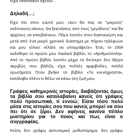
είχα «σατανικό» σχέδιο…
Δηλαδή…;
Είχα πει στον εαυτό μου: «Δεν θα πας σε “μικρούς”
εκδοτικούς οίκους. Θα ξεκινήσεις από τους “μεγάλους” και θα
αρχίσεις να κατεβαίνεις». Πήγα λοιπόν στον Καστανιώτη και
μετά από ένα μικρό χρονικό διάστημα με πήραν τηλέφωνο
και μου είπαν: «Ελάτε να υπογράψετε». Έτσι, το 2004
εκδόθηκε το πρώτο μου παιδικό βιβλίο, το «Αριθμούπολη».
Από το πρώτο βιβλίο λοιπόν μέχρι το δεύτερο δεν ήξερα
ακριβώς που βάδιζα, είχα πολλές αμφιβολίες, πολλά
ερωτήματα. Όταν βγήκε το βιβλίο «Τα κοινόχρηστα»,
κατάλαβα πλέον τι θέλω να κάνω στη ζωή μου.
Γράφεις καθημερινές ιστορίες, διαβάζοντας όμως
τα βιβλία σου καταλαβαίνει κανείς ότι γράφεις
πολύ προσωπικά, τί εννοώ; Είσαι τόσο πολύ
μέσα στις ιστορίες σου που κανείς μπορεί να σου
πει ότι σε ξέρει. Δεν αφήνεις κανένα πέπλο
μυστηρίου για το ποιος και πως είναι ο
συγγραφέας.
Κοίτα, δεν γράφω αστυνομικό μυθιστόρημα, δεν γράφω