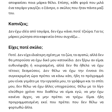
αποφασίσει ποια μάρκα θέλει. Επίσης, κάθε φορά που μιλά
ένα τσιγάρο γαυγίζει ο Σάντρο, ο σκύλος που ήταν πάντα μαζί
του.
Καπνίζεις;
Δεν έχω ιδέα από τσιγάρα, δεν έχω κάνει ποτέ τζούρα. Για τις
μάρκες ρώτησα στα καφενεία όπου συχνάζω…
Είχες ποτέ σκύλο;
Ποτέ. Δεν είχα ιδιαίτερη σχέση με τα ζώα, τα αγαπώ, αλλά δεν
θα μπορούσα να έχω δικό μου κατοικίδιο. Δεν ξέρω αν είμαι
ευθυνόφοβη ή κουρασμένη, αλλά δεν θα ήθελα να έχω
τέτοιες δεσμεύσεις. Δεν θέλω να έχω την έννοια ότι
συγκεκριμένη ώρα πρέπει να κάνω κάτι, ήδη το πρόγραμμά
μου είναι γεμάτο με την εργασία μου, το γράψιμο και το σπίτι
μου, δεν θέλω να έχω άλλες υποχρεώσεις. Θέλω με το λίγο
ελεύθερο χρόνο που διαθέτω να είμαι εγώ, να μην έχω
κανένα άγχος, να μην πρέπει να τρέχω. Είμαι ήδη
προγραμματισμένη εκεί που πρέπει που δεν θέλω να
φορτωθώ άλλα.