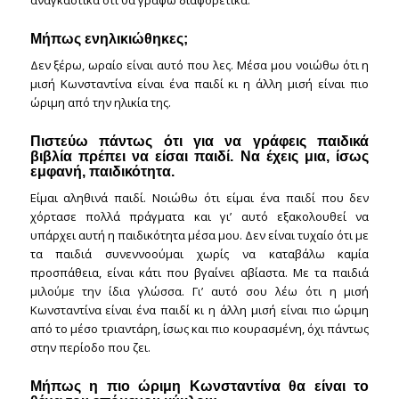
αναγκαστικά ότι θα γράφω διαφορετικά.
Μήπως ενηλικιώθηκες;
Δεν ξέρω, ωραίο είναι αυτό που λες. Μέσα μου νοιώθω ότι η
μισή Κωνσταντίνα είναι ένα παιδί κι η άλλη μισή είναι πιο
ώριμη από την ηλικία της.
Πιστεύω πάντως ότι για να γράφεις παιδικά
βιβλία πρέπει να είσαι παιδί. Να έχεις μια, ίσως
εμφανή, παιδικότητα.
Είμαι αληθινά παιδί. Νοιώθω ότι είμαι ένα παιδί που δεν
χόρτασε πολλά πράγματα και γι’ αυτό εξακολουθεί να
υπάρχει αυτή η παιδικότητα μέσα μου. Δεν είναι τυχαίο ότι με
τα παιδιά συνεννοούμαι χωρίς να καταβάλω καμία
προσπάθεια, είναι κάτι που βγαίνει αβίαστα. Με τα παιδιά
μιλούμε την ίδια γλώσσα. Γι’ αυτό σου λέω ότι η μισή
Κωνσταντίνα είναι ένα παιδί κι η άλλη μισή είναι πιο ώριμη
από το μέσο τριαντάρη, ίσως και πιο κουρασμένη, όχι πάντως
στην περίοδο που ζει.
Μήπως η πιο ώριμη Κωνσταντίνα θα είναι το