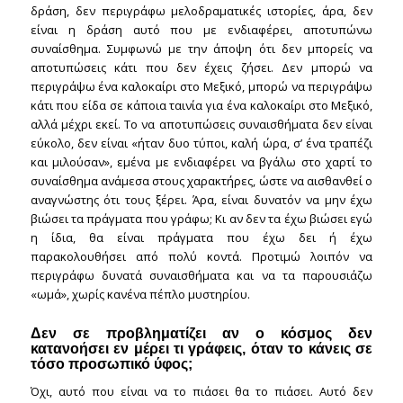
δράση, δεν περιγράφω μελοδραματικές ιστορίες, άρα, δεν
είναι η δράση αυτό που με ενδιαφέρει, αποτυπώνω
συναίσθημα. Συμφωνώ με την άποψη ότι δεν μπορείς να
αποτυπώσεις κάτι που δεν έχεις ζήσει. Δεν μπορώ να
περιγράψω ένα καλοκαίρι στο Μεξικό, μπορώ να περιγράψω
κάτι που είδα σε κάποια ταινία για ένα καλοκαίρι στο Μεξικό,
αλλά μέχρι εκεί. Το να αποτυπώσεις συναισθήματα δεν είναι
εύκολο, δεν είναι «ήταν δυο τύποι, καλή ώρα, σ’ ένα τραπέζι
και μιλούσαν», εμένα με ενδιαφέρει να βγάλω στο χαρτί το
συναίσθημα ανάμεσα στους χαρακτήρες, ώστε να αισθανθεί ο
αναγνώστης ότι τους ξέρει. Άρα, είναι δυνατόν να μην έχω
βιώσει τα πράγματα που γράφω; Κι αν δεν τα έχω βιώσει εγώ
η ίδια, θα είναι πράγματα που έχω δει ή έχω
παρακολουθήσει από πολύ κοντά. Προτιμώ λοιπόν να
περιγράφω δυνατά συναισθήματα και να τα παρουσιάζω
«ωμά», χωρίς κανένα πέπλο μυστηρίου.
Δεν σε προβληματίζει αν ο κόσμος δεν
κατανοήσει εν μέρει τι γράφεις, όταν το κάνεις σε
τόσο προσωπικό ύφος;
Όχι, αυτό που είναι να το πιάσει θα το πιάσει. Αυτό δεν