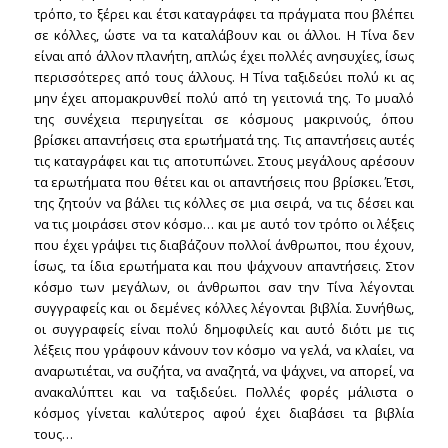
τρόπο, το ξέρει και έτσι καταγράφει τα πράγματα που βλέπει
σε κόλλες, ώστε να τα καταλάβουν και οι άλλοι. Η Τίνα δεν
είναι από άλλον πλανήτη, απλώς έχει πολλές ανησυχίες, ίσως
περισσότερες από τους άλλους. Η Τίνα ταξιδεύει πολύ κι ας
μην έχει απομακρυνθεί πολύ από τη γειτονιά της. Το μυαλό
της συνέχεια περιηγείται σε κόσμους μακρινούς, όπου
βρίσκει απαντήσεις στα ερωτήματά της. Τις απαντήσεις αυτές
τις καταγράφει και τις αποτυπώνει. Στους μεγάλους αρέσουν
τα ερωτήματα που θέτει και οι απαντήσεις που βρίσκει. Έτσι,
της ζητούν να βάλει τις κόλλες σε μια σειρά, να τις δέσει και
να τις μοιράσει στον κόσμο… και με αυτό τον τρόπο οι λέξεις
που έχει γράψει τις διαβάζουν πολλοί άνθρωποι, που έχουν,
ίσως, τα ίδια ερωτήματα και που ψάχνουν απαντήσεις. Στον
κόσμο των μεγάλων, οι άνθρωποι σαν την Τίνα λέγονται
συγγραφείς και οι δεμένες κόλλες λέγονται βιβλία. Συνήθως,
οι συγγραφείς είναι πολύ δημοφιλείς και αυτό διότι με τις
λέξεις που γράφουν κάνουν τον κόσμο να γελά, να κλαίει, να
αναρωτιέται, να συζήτα, να αναζητά, να ψάχνει, να απορεί, να
ανακαλύπτει και να ταξιδεύει. Πολλές φορές μάλιστα ο
κόσμος γίνεται καλύτερος αφού έχει διαβάσει τα βιβλία
τους…