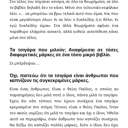
Στο τέλος του πηγαίνει κόντρα, σε όλα τα θεωρήματα, σε όλο
το βιβλίο δηλαδή δεν το κάνει. Μόνο στο τελευταίο κεφάλαιο
λέει: «… να μπορέσω να βρω τελικά αυτό που είμαι. Και που
είναι μεγαλύτερο όλων. Κι ας λέει ο Ευκλείδης ό,τι θέλει. Κι
εγώ Ευκλείδης είμαι». Στα άλλα θεωρήματα αφήνει ένα
παράθυρο ελάχιστα ανοικτό, αλλά ευθεία αντεπίθεση κάνει
μόνο στο τέλος.
Τα τσιγάρα που μιλούν; Αναφέρεσαι σε τόσες
διαφορετικές μάρκες σε ένα τόσο μικρό βιβλίο.
Σε μπέρδεψαν…;
Όχι, πιστεύω ότι τα τσιγάρα είναι άνθρωποι που
καπνίζουν τις συγκεκριμένες μάρκες.
Είναι ένας άνθρωπος. Είναι ο θείος Παύλος, ο οποίος αν
παρατηρήσεις δεν μιλά ποτέ ο ίδιος, πάντα μιλά το τσιγάρο.
Έχεις δει κάτι τύπους που έχουν συνέχεια ένα τσιγάρο
κρεμασμένο στο στόμα; Τέτοιος είναι ο θείος Παύλος. Όταν
τον ακούς νομίζεις ότι μιλά το τσιγάρο και όχι ο ίδιος. Ήθελα
αυτό να περιγράψω, έναν άνθρωπο που καπνίζει συνέχεια.
Να δείξω ότι καπνίζει πολλές μάρκες, διότι ο ίδιος δεν έχει