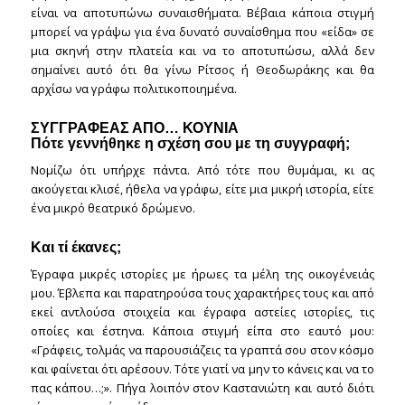
είναι να αποτυπώνω συναισθήματα. Βέβαια κάποια στιγμή
μπορεί να γράψω για ένα δυνατό συναίσθημα που «είδα» σε
μια σκηνή στην πλατεία και να το αποτυπώσω, αλλά δεν
σημαίνει αυτό ότι θα γίνω Ρίτσος ή Θεοδωράκης και θα
αρχίσω να γράφω πολιτικοποιημένα.
ΣΥΓΓΡΑΦΕΑΣ ΑΠΟ… ΚΟΥΝΙΑ
Πότε γεννήθηκε η σχέση σου με τη συγγραφή;
Νομίζω ότι υπήρχε πάντα. Από τότε που θυμάμαι, κι ας
ακούγεται κλισέ, ήθελα να γράφω, είτε μια μικρή ιστορία, είτε
ένα μικρό θεατρικό δρώμενο.
Και τί έκανες;
Έγραφα μικρές ιστορίες με ήρωες τα μέλη της οικογένειάς
μου. Έβλεπα και παρατηρούσα τους χαρακτήρες τους και από
εκεί αντλούσα στοιχεία και έγραφα αστείες ιστορίες, τις
οποίες και έστηνα. Κάποια στιγμή είπα στο εαυτό μου:
«Γράφεις, τολμάς να παρουσιάζεις τα γραπτά σου στον κόσμο
και φαίνεται ότι αρέσουν. Τότε γιατί να μην το κάνεις και να το
πας κάπου…;». Πήγα λοιπόν στον Καστανιώτη και αυτό διότι