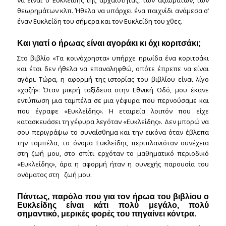
θεωρημάτων κλπ. Ήθελα να υπάρχει ένα παιχνίδι ανάμεσα σ’
έναν Ευκλείδη του σήμερα και τον Ευκλείδη του χθες.
Και γιατί ο ήρωας είναι αγοράκι κι όχι κοριτσάκι;
Στο βιβλίο «Τα κοινόχρηστα» υπήρχε ηρωίδα ένα κοριτσάκι
και έτσι δεν ήθελα να επαναληφθώ, οπότε έπρεπε να είναι
αγόρι. Τώρα, η αφορμή της ιστορίας του βιβλίου είναι λίγο
«χαζή»: Όταν μικρή ταξίδευα στην Εθνική Οδό, μου έκανε
εντύπωση μια ταμπέλα σε μια γέφυρα που περνούσαμε και
που έγραφε «Ευκλείδης». Η εταιρεία λοιπόν που είχε
κατασκευάσει τη γέφυρα λεγόταν «Ευκλείδης». Δεν μπορώ να
σου περιγράψω το συναίσθημα και την εικόνα όταν έβλεπα
την ταμπέλα, το όνομα Ευκλείδης περιπλανιόταν συνέχεια
στη ζωή μου, στο σπίτι ερχόταν το μαθηματικό περιοδικό
«Ευκλείδης», άρα η αφορμή ήταν η συνεχής παρουσία του
ονόματος στη ζωή μου.
Πάντως, παρόλο που για τον ήρωα του βιβλίου ο
Ευκλείδης είναι κάτι πολύ μεγάλο, πολύ
σημαντικό, μερικές φορές του πηγαίνει κόντρα.