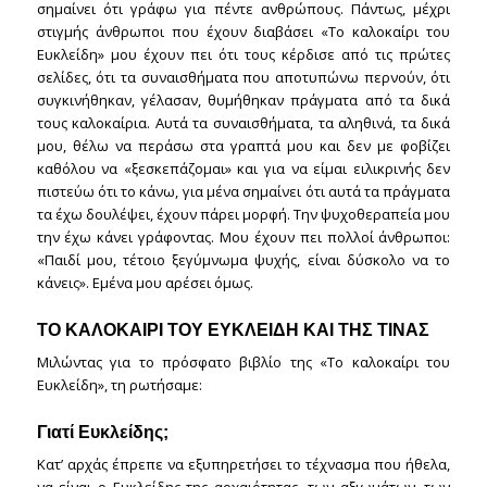
σημαίνει ότι γράφω για πέντε ανθρώπους. Πάντως, μέχρι
στιγμής άνθρωποι που έχουν διαβάσει «Το καλοκαίρι του
Ευκλείδη» μου έχουν πει ότι τους κέρδισε από τις πρώτες
σελίδες, ότι τα συναισθήματα που αποτυπώνω περνούν, ότι
συγκινήθηκαν, γέλασαν, θυμήθηκαν πράγματα από τα δικά
τους καλοκαίρια. Αυτά τα συναισθήματα, τα αληθινά, τα δικά
μου, θέλω να περάσω στα γραπτά μου και δεν με φοβίζει
καθόλου να «ξεσκεπάζομαι» και για να είμαι ειλικρινής δεν
πιστεύω ότι το κάνω, για μένα σημαίνει ότι αυτά τα πράγματα
τα έχω δουλέψει, έχουν πάρει μορφή. Την ψυχοθεραπεία μου
την έχω κάνει γράφοντας. Μου έχουν πει πολλοί άνθρωποι:
«Παιδί μου, τέτοιο ξεγύμνωμα ψυχής, είναι δύσκολο να το
κάνεις». Εμένα μου αρέσει όμως.
ΤΟ ΚΑΛΟΚΑΙΡΙ ΤΟΥ ΕΥΚΛΕΙΔΗ ΚΑΙ ΤΗΣ ΤΙΝΑΣ
Μιλώντας για το πρόσφατο βιβλίο της «Το καλοκαίρι του
Ευκλείδη», τη ρωτήσαμε:
Γιατί Ευκλείδης;
Κατ’ αρχάς έπρεπε να εξυπηρετήσει το τέχνασμα που ήθελα,
να είναι ο Ευκλείδης της αρχαιότητας, των αξιωμάτων, των