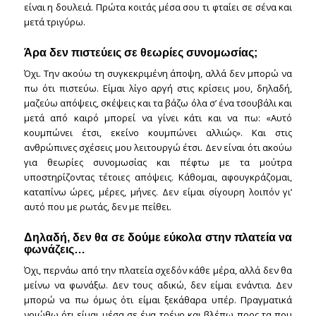
είναι η δουλειά. Πρώτα κοιτάς μέσα σου τι φταίει σε σένα και
μετά τριγύρω.
Άρα δεν πιστεύεις σε θεωρίες συνομωσίας;
Όχι. Την ακούω τη συγκεκριμένη άποψη, αλλά δεν μπορώ να
πω ότι πιστεύω. Είμαι λίγο αργή στις κρίσεις μου, δηλαδή,
μαζεύω απόψεις, σκέψεις και τα βάζω όλα σ’ ένα τσουβάλι και
μετά από καιρό μπορεί να γίνει κάτι και να πω: «Αυτό
κουμπώνει έτσι, εκείνο κουμπώνει αλλιώς». Και στις
ανθρώπινες σχέσεις μου λειτουργώ έτσι. Δεν είναι ότι ακούω
για θεωρίες συνομωσίας και πέφτω με τα μούτρα
υποστηρίζοντας τέτοιες απόψεις. Κάθομαι, αφουγκράζομαι,
καταπίνω ώρες, μέρες, μήνες. Δεν είμαι σίγουρη λοιπόν γι’
αυτό που με ρωτάς, δεν με πείθει.
Δηλαδή, δεν θα σε δούμε εύκολα στην πλατεία να
φωνάζεις…
Όχι, περνάω από την πλατεία σχεδόν κάθε μέρα, αλλά δεν θα
μείνω να φωνάξω. Δεν τους αδικώ, δεν είμαι ενάντια. Δεν
μπορώ να πω όμως ότι είμαι ξεκάθαρα υπέρ. Πραγματικά
νοιώθω ότι είμαι μέσα σε ένα τρένο και βλέπω προς τα που