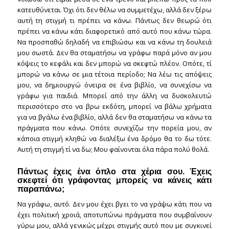
κατευθύνεται. Όχι ότι δεν θέλω να συμμετέχω, αλλά δεν ξέρω
αυτή τη στιγμή τι πρέπει να κάνω. Πάντως δεν θεωρώ ότι
πρέπει να κάνω κάτι διαφορετικό από αυτό που κάνω τώρα.
Να προσπαθώ δηλαδή να επιβιώσω και να κάνω τη δουλειά
μου σωστά. Δεν θα σταματήσω να γράφω παρά μόνο αν μου
κόψεις το κεφάλι και δεν μπορώ να σκεφτώ πλέον. Οπότε, τί
μπορώ να κάνω σε μια τέτοια περίοδο; Να λέω τις απόψεις
μου, να δημιουργώ όνειρα σε ένα βιβλίο, να συνεχίσω να
γράφω για παιδιά. Μπορεί από την άλλη να δυσκολευτώ
περισσότερο στο να βρω εκδότη, μπορεί να βάλω χρήματα
για να βγάλω ένα βιβλίο, αλλά δεν θα σταματήσω να κάνω τα
πράγματα που κάνω. Οπότε συνεχίζω την πορεία μου, αν
κάποια στιγμή κληθώ να διαλέξω ένα δρόμο θα το δω τότε.
Αυτή τη στιγμή τί να δω; Μου φαίνονται όλα πάρα πολύ θολά.
Πάντως έχεις ένα όπλο στα χέρια σου. Έχεις
σκεφτεί ότι γράφοντας μπορείς να κάνεις κάτι
παραπάνω;
Να γράφω, αυτό. Δεν μου έχει βγει το να γράψω κάτι που να
έχει πολιτική χροιά, αποτυπώνω πράγματα που συμβαίνουν
γύρω μου, αλλά γενικώς μέχρι στιγμής αυτό που με συγκινεί