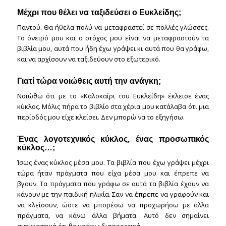
Μέχρι που θέλει να ταξιδεύσει ο Ευκλείδης;
Παντού. Θα ήθελα πολύ να μεταφραστεί σε πολλές γλώσσες.
Το όνειρό μου και ο στόχος μου είναι να μεταφραστούν τα
βιβλία μου, αυτά που ήδη έχω γράψει κι αυτά που θα γράφω,
και να αρχίσουν να ταξιδεύουν στο εξωτερικό.
Γιατί τώρα νοιώθεις αυτή την ανάγκη;
Νοιώθω ότι με το «Καλοκαίρι του Ευκλείδη» έκλεισε ένας
κύκλος. Μόλις πήρα το βιβλίο στα χέρια μου κατάλαβα ότι μια
περίοδός μου είχε κλείσει. Δεν μπορώ να το εξηγήσω.
Ένας λογοτεχνικός κύκλος, ένας προσωπικός
κύκλος…;
Ίσως ένας κύκλος μέσα μου. Τα βιβλία που έχω γράψει μέχρι
τώρα ήταν πράγματα που είχα μέσα μου και έπρεπε να
βγουν. Τα πράγματα που γράφω σε αυτά τα βιβλία έχουν να
κάνουν με την παιδική ηλικία. Σαν να έπρεπε να γραφούν και
να κλείσουν, ώστε να μπορέσω να προχωρήσω με άλλα
πράγματα, να κάνω άλλα βήματα. Αυτό δεν σημαίνει