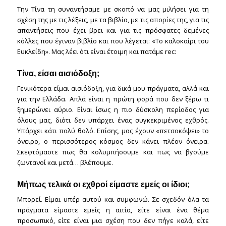
Την Τίνα τη συναντήσαμε με σκοπό να μας μιλήσει για τη
σχέση της με τις λέξεις, με τα βιβλία, με τις απορίες της, για τις
απαντήσεις που έχει βρει και για τις πρόσφατες δεμένες
κόλλες που έγιναν βιβλίο και που λέγεται: «Το καλοκαίρι του
Ευκλείδη». Μας λέει ότι είναι έτοιμη και πατάμε rec:
Τίνα, είσαι αισιόδοξη;
Γενικότερα είμαι αισιόδοξη, για δικά μου πράγματα, αλλά και
για την Ελλάδα. Απλά είναι η πρώτη φορά που δεν ξέρω τι
ξημερώνει αύριο. Είναι ίσως η πιο δύσκολη περίοδος για
όλους μας, διότι δεν υπάρχει ένας συγκεκριμένος εχθρός.
Υπάρχει κάτι πολύ θολό. Επίσης, μας έχουν «πετσοκόψει» το
όνειρο, ο περισσότερος κόσμος δεν κάνει πλέον όνειρα.
Σκεφτόμαστε πως θα κολυμπήσουμε και πως να βγούμε
ζωντανοί και μετά… βλέπουμε.
Μήπως τελικά οι εχθροί είμαστε εμείς οι ίδιοι;
Μπορεί. Είμαι υπέρ αυτού και συμφωνώ. Σε σχεδόν όλα τα
πράγματα είμαστε εμείς η αιτία, είτε είναι ένα θέμα
προσωπικό, είτε είναι μια σχέση που δεν πήγε καλά, είτε